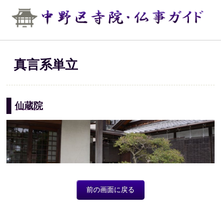
真言系単立
仙蔵院