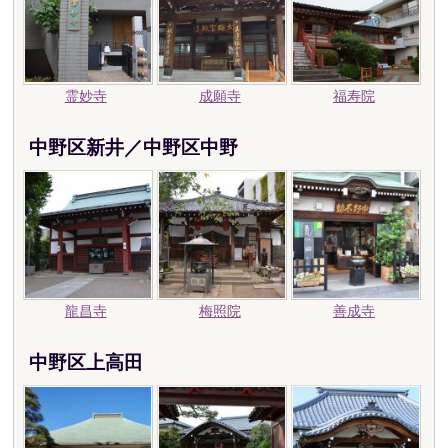
霊妙寺
成願寺
福寿院
中野区新井／中野区中野
龍昌寺
梅照院
善成寺
中野区上高田