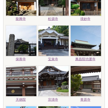
龍興寺
松源寺
境妙寺
保善寺
宝泉寺
萬昌院功運寺
天徳院
宗清寺
青原寺