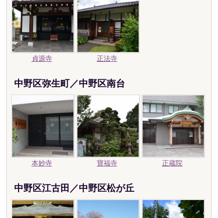
貞源寺
正法寺
中野区弥生町／中野区南台
本妙寺
寶福寺
正蔵院
中野区江古田／中野区松が丘