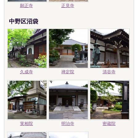
願正寺
正見寺
中野区沼袋
久成寺
禅定院
清谷寺
実相院
明治寺
密蔵院