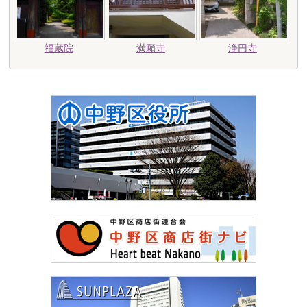
福蔵院
満願寺
浄円寺