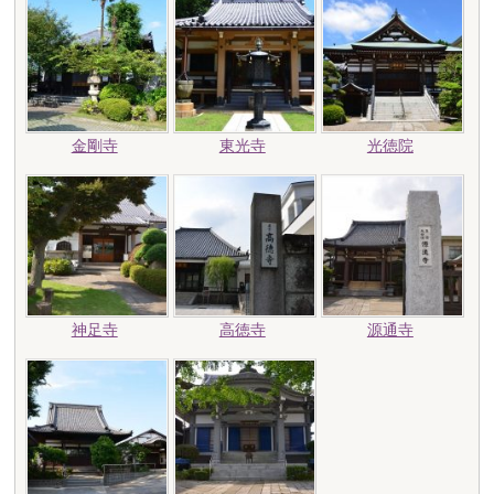
金剛寺
東光寺
光徳院
神足寺
高徳寺
源通寺