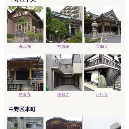
高歩院
常昌院
宝仙寺
慈眼寺
徳蔵寺
正行寺
中野区本町